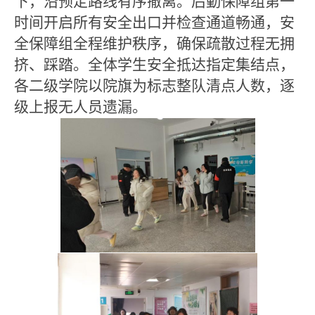
下，沿预定路线
有序
撤离。后勤保障组第一
时间开启所有安全出口并检查通道畅通，安
全保障组全程维护秩序，确保疏散过程无
拥
挤
、踩踏。全体
学生
安全抵达指定集结点，
各
二级
学院以院旗为标志整队清点人数，逐
级上报无人员遗漏。