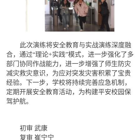
‌此次演练将安全教育与实战演练深度融
合，通过
“
理论
+
实践
”
模式，进一步强化了多
部门协同作战能力，
进一步
增强
了
师生防灾
减灾救灾
意识
，
为应对突发灾害积累了宝贵
经验。下一步，学校将持续完善应急机制，
定期开展安全教育活动，为构建平安校园保
驾护航。
初审
武康
复审
崔宁宁