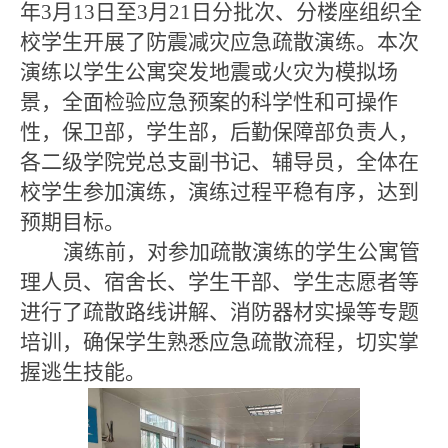
年
3
月
13
日
至
3月21日分批次、分楼座
组织
全
校学生
开展了防震减灾应急疏散演练。本次
演练以学生公寓突发地震或火灾为模拟场
景，全面检验应急预案的科学性和可操作
性，保卫部，学生部，后勤保障部负责人，
各二级学院党总支副书记、辅导员，全体在
校学生参加演练，演练过程
平稳
有序，达到
预期目标。
演练前，对参加疏散演练的学生公寓管
理人员、宿舍长、学生干部、学生志愿者等
进行了
疏散路线讲解、消防器材实操等专题
培训，确保
学生
熟悉应急
疏散
流程，切实掌
握逃生技能。