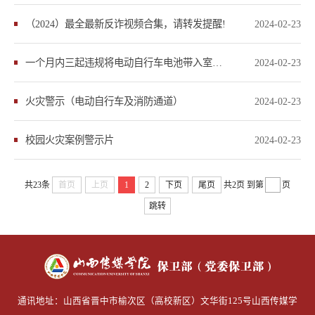
（2024）最全最新反诈视频合集，请转发提醒!
2024-02-23
一个月内三起违规将电动自行车电池带入室内充电引发火灾 北京丰台四人被拘留
2024-02-23
火灾警示（电动自行车及消防通道）
2024-02-23
校园火灾案例警示片
2024-02-23
共23条
首页
上页
1
2
下页
尾页
共2页
到第
页
跳转
通讯地址：山西省晋中市榆次区（高校新区）文华街125号山西传媒学