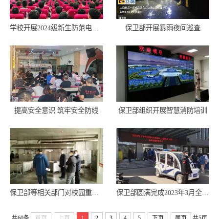
学校开展2024级新生防范电信网络诈骗专题讲座
保卫部开展暴雨夜间巡查
提高安全意识 筑牢安全防线
保卫部组织开展智慧消防培训
保卫部等相关部门对校园重点部位开展安全检查工作
保卫部圆满完成2023年3月全国大学英语四六级考试安全保障工作
共60条
首页
上页
1
2
3
4
5
下页
尾页
共5页