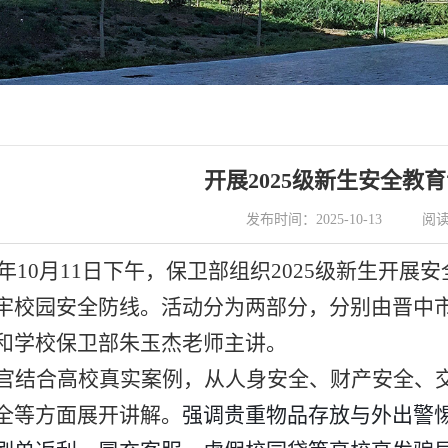
开展2025级新生安全教
发布时间：2025-10-13
阅
5年10月11日下午，
保卫部
组织
2025级新生开展
牢校园安全防线。活动分为两部分，分别由
晋中
和学校保卫部朱
玉杰
老师主讲。
官结合高校真实案例，从人身安全、财产安全、
全
等
方面展开讲解。
强调贵重物品存放与外出警