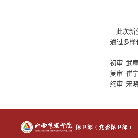
此次新
通过多样
初审 武
复审 崔
终审 宋