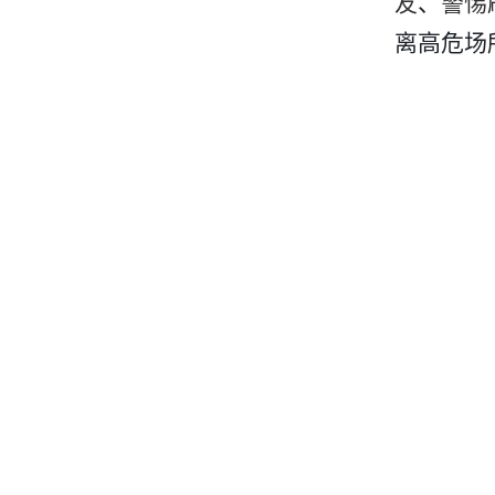
友
、
警惕
离高危场