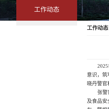
工作动态
工作动态
202
意识，筑
晓丹
警官
张
警
及食品安